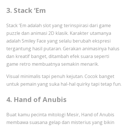
3.
Stack ‘Em
Stack ‘Em adalah slot yang terinspirasi dari game
puzzle dan animasi 2D klasik. Karakter utamanya
adalah Smiley Face yang selalu berubah ekspresi
tergantung hasil putaran. Gerakan animasinya halus
dan kreatif banget, ditambah efek suara seperti
game retro membuatnya semakin menarik.
Visual minimalis tapi penuh kejutan. Cocok banget
untuk pemain yang suka hal-hal quirky tapi tetap fun.
4.
Hand of Anubis
Buat kamu pecinta mitologi Mesir, Hand of Anubis
membawa suasana gelap dan misterius yang bikin