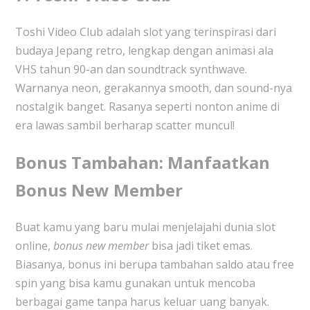
Toshi Video Club adalah slot yang terinspirasi dari
budaya Jepang retro, lengkap dengan animasi ala
VHS tahun 90-an dan soundtrack synthwave.
Warnanya neon, gerakannya smooth, dan sound-nya
nostalgik banget. Rasanya seperti nonton anime di
era lawas sambil berharap scatter muncul!
Bonus Tambahan: Manfaatkan
Bonus New Member
Buat kamu yang baru mulai menjelajahi dunia slot
online,
bonus new member
bisa jadi tiket emas.
Biasanya, bonus ini berupa tambahan saldo atau free
spin yang bisa kamu gunakan untuk mencoba
berbagai game tanpa harus keluar uang banyak.