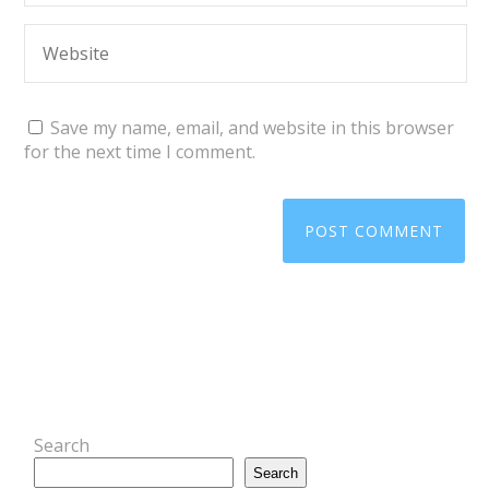
Save my name, email, and website in this browser
for the next time I comment.
Search
Search