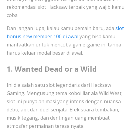
rekomendasi slot Hacksaw terbaik yang wajib kamu
coba.
Dan jangan lupa, kalau kamu pemain baru, ada
slot
bonus new member 100 di awal
yang bisa kamu
manfaatkan untuk mencoba game-game ini tanpa
harus keluar modal besar di awal.
1.
Wanted Dead or a Wild
Ini dia salah satu slot legendaris dari Hacksaw
Gaming. Mengusung tema koboi liar ala Wild West,
slot ini punya animasi yang intens dengan nuansa
debu, api, dan duel senjata. Efek suara tembakan,
musik tegang, dan dentingan uang membuat
atmosfer permainan terasa nyata.