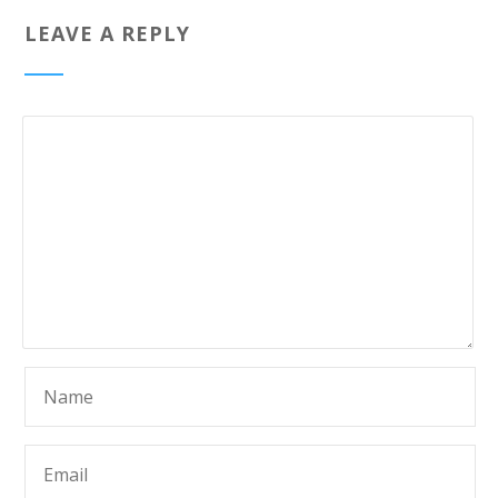
LEAVE A REPLY