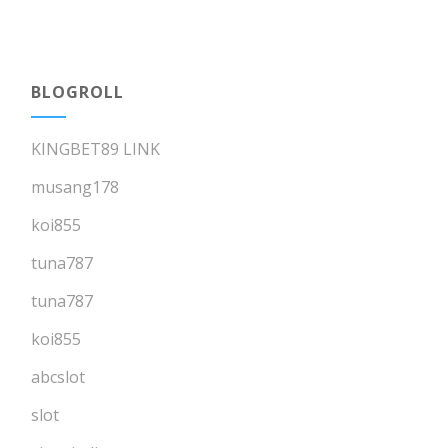
BLOGROLL
KINGBET89 LINK
musang178
koi855
tuna787
tuna787
koi855
abcslot
slot